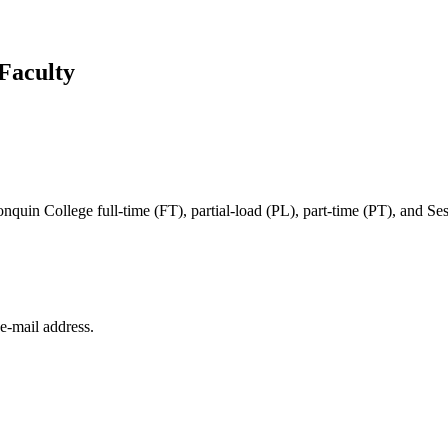
Faculty
in College full-time (FT), partial-load (PL), part-time (PT), and Sessi
e‑mail address.