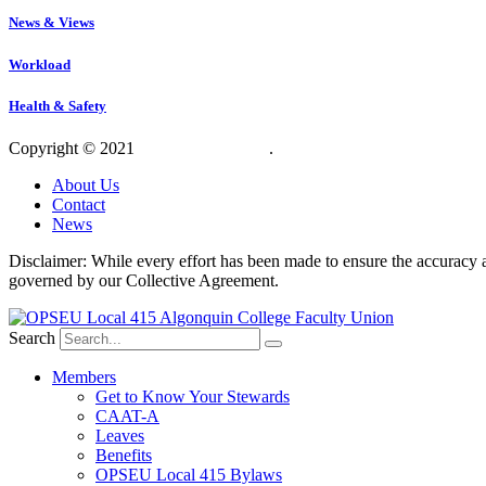
News & Views
Workload
Health & Safety
Copyright © 2021
OPSEU Local 415
.
Website designed by RFLKT 
About Us
Contact
News
Disclaimer: While every effort has been made to ensure the accuracy a
governed by our Collective Agreement.
Search
Members
Get to Know Your Stewards
CAAT-A
Leaves
Benefits
OPSEU Local 415 Bylaws