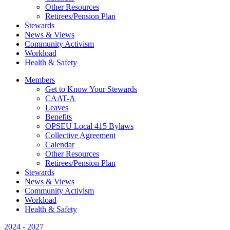
Other Resources
Retirees/Pension Plan
Stewards
News & Views
Community Activism
Workload
Health & Safety
Members
Get to Know Your Stewards
CAAT-A
Leaves
Benefits
OPSEU Local 415 Bylaws
Collective Agreement
Calendar
Other Resources
Retirees/Pension Plan
Stewards
News & Views
Community Activism
Workload
Health & Safety
2024 - 2027