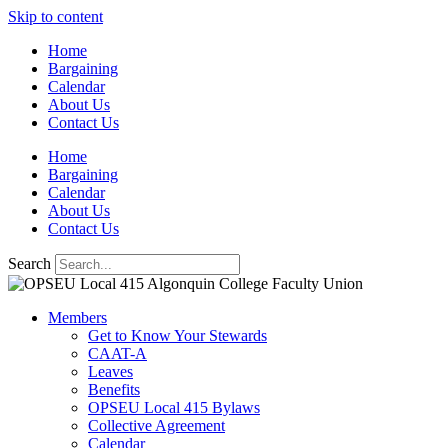
Skip to content
Home
Bargaining
Calendar
About Us
Contact Us
Home
Bargaining
Calendar
About Us
Contact Us
Search
Members
Get to Know Your Stewards
CAAT-A
Leaves
Benefits
OPSEU Local 415 Bylaws
Collective Agreement
Calendar