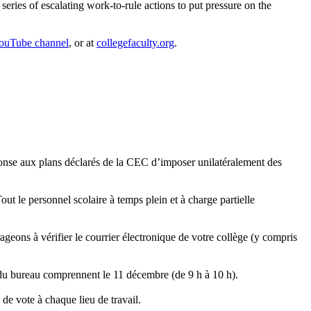
eries of escalating work-to-rule actions to put pressure on the
ouTube channel
, or at
collegefacu
lty.
org
.
éponse aux plans déclarés de la CEC d’imposer unilatéralement des
t le personnel scolaire à temps plein et à charge partielle
geons à vérifier le courrier électronique de votre collège (y compris
du bureau comprennent le 11 décembre (de 9 h à 10 h).
de vote à chaque lieu de travail.